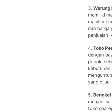
3.
Warung 
memiliki m
masih memi
dan harga 
penjualan,
4.
Toko Pe
dengan bay
popok, sel
kebutuhan 
menguntung
yang dijual
5.
Bengkel 
menjadi sa
toko spare