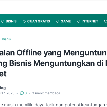
BISNIS
CUAN GRATIS
GAME
INTERNET
Bisnis
ualan Offline yang Menguntu
ng Bisnis Menguntungkan di 
et
log
i 17, 2025
•
0
•
3
menit membaca
ine masih memiliki daya tarik dan potensi keuntungan