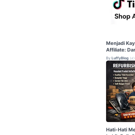
Menjadi Kay
Affiliate: D
By
LuffyBlog
â€
Hati-Hati M