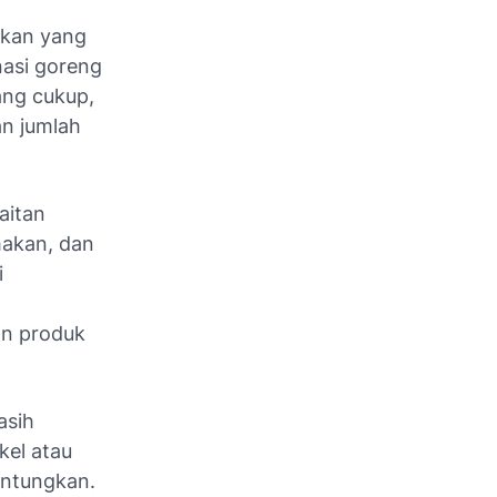
akan yang
nasi goreng
ang cukup,
an jumlah
aitan
makan, dan
i
an produk
asih
kel atau
untungkan.