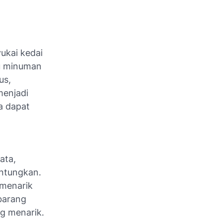
ukai kedai
au minuman
us,
menjadi
a dapat
ata,
untungkan.
 menarik
barang
ng menarik.