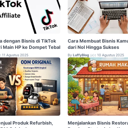
a dengan Bisnis di TikTok
Cara Membuat Bisnis Kamu
ari Main HP ke Dompet Tebal
dari Nol Hingga Sukses
11 Agustus 2025
By
LuffyBlog
10 Agustus 2025
¢
â€¢
enjual Produk Refurbish,
Menjalankan Bisnis Restor