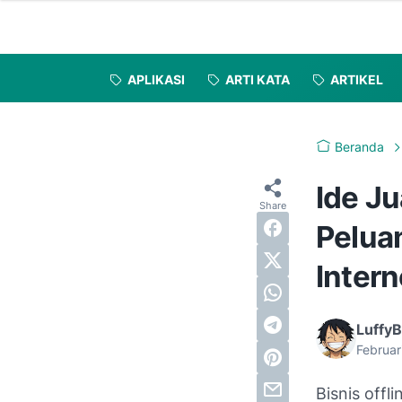
APLIKASI
ARTI KATA
ARTIKEL
Beranda
Ide J
Pelua
Intern
LuffyB
Februar
Bisnis offl