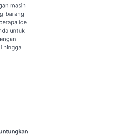
ggan masih
ng-barang
eberapa ide
nda untuk
engan
i hingga
guntungkan