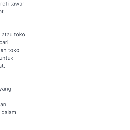
roti tawar
at
e atau toko
cari
kan toko
 untuk
at.
 yang
tan
n dalam