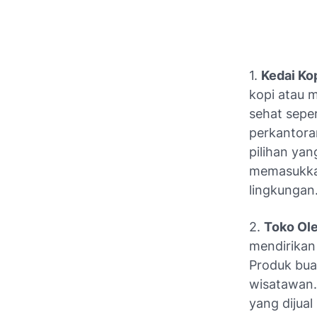
1.
Kedai Ko
kopi atau m
sehat seper
perkantora
pilihan ya
memasukkan
lingkungan
2.
Toko Ol
mendirikan
Produk bua
wisatawan.
yang dijual