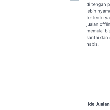
di tengah 
lebih nyam
tertentu ya
jualan off
memulai bis
santai dan
habis.
Ide Juala