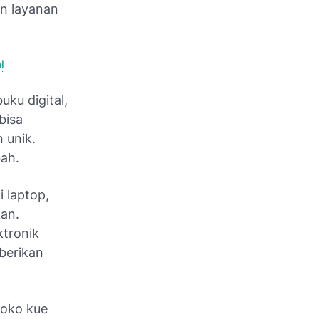
n layanan
l
uku digital,
bisa
 unik.
ah.
i laptop,
an.
ktronik
berikan
toko kue