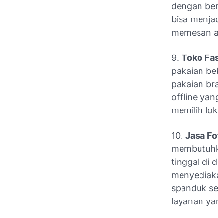
dengan berb
bisa menja
memesan ac
9.
Toko Fas
pakaian be
pakaian br
offline ya
memilih lo
10.
Jasa Fo
membutuhka
tinggal di
menyediaka
spanduk sel
layanan ya