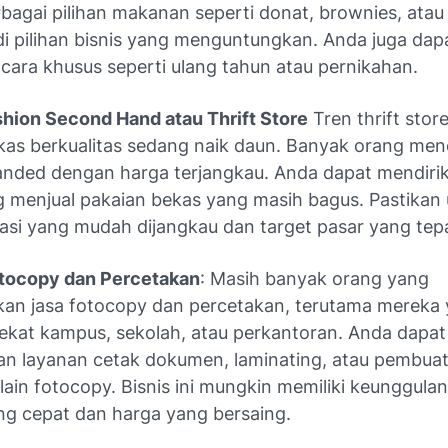
agai pilihan makanan seperti donat, brownies, atau 
di pilihan bisnis yang menguntungkan. Anda juga dap
ara khusus seperti ulang tahun atau pernikahan.
hion Second Hand atau Thrift Store
Tren thrift stor
kas berkualitas sedang naik daun. Banyak orang men
anded dengan harga terjangkau. Anda dapat mendiri
ng menjual pakaian bekas yang masih bagus. Pastikan
kasi yang mudah dijangkau dan target pasar yang tep
tocopy dan Percetakan
: Masih banyak orang yang
n jasa fotocopy dan percetakan, terutama mereka
 dekat kampus, sekolah, atau perkantoran. Anda dapat
n layanan cetak dokumen, laminating, atau pembua
ain fotocopy. Bisnis ini mungkin memiliki keunggula
ng cepat dan harga yang bersaing.