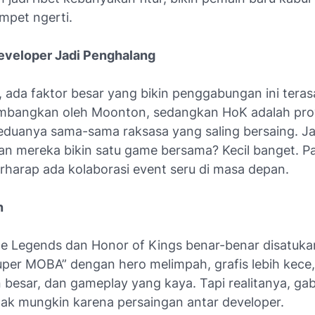
mpet ngerti.
Developer Jadi Penghalang
 ada faktor besar yang bikin penggabungan ini teras
bangkan oleh Moonton, sedangkan HoK adalah proy
eduanya sama-sama raksasa yang saling bersaing. Ja
n mereka bikin satu game bersama? Kecil banget. Pa
erharap ada kolaborasi event seru di masa depan.
n
le Legends dan Honor of Kings benar-benar disatukan
super MOBA” dengan hero melimpah, grafis lebih kece
 besar, dan gameplay yang kaya. Tapi realitanya, ga
ak mungkin karena persaingan antar developer.