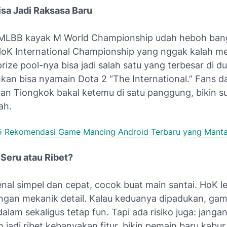
isa Jadi Raksasa Baru
MLBB kayak M World Championship udah heboh ban
oK International Championship yang nggak kalah me
rize pool-nya bisa jadi salah satu yang terbesar di d
kan bisa nyamain Dota 2 “The International.” Fans da
an Tiongkok bakal ketemu di satu panggung, bikin s
ah.
5 Rekomendasi Game Mancing Android Terbaru yang Mant
Seru atau Ribet?
nal simpel dan cepat, cocok buat main santai. HoK l
engan mekanik detail. Kalau keduanya dipadukan, gam
dalam sekaligus tetap fun. Tapi ada risiko juga: janga
jadi ribet kebanyakan fitur, bikin pemain baru kabur