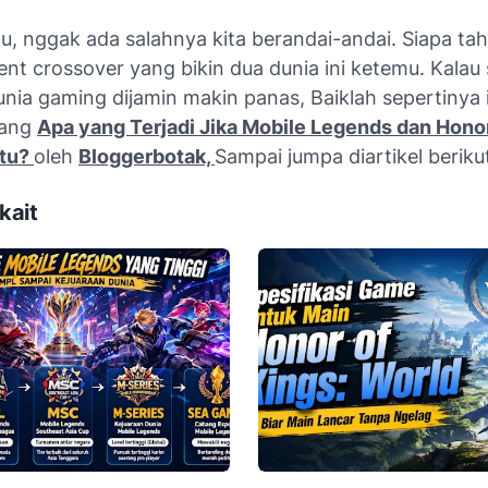
u, nggak ada salahnya kita berandai-andai. Siapa ta
ent crossover yang bikin dua dunia ini ketemu. Kalau
unia gaming dijamin makin panas, Baiklah sepertinya i
tang
Apa yang Terjadi Jika Mobile Legends dan Honor
atu?
oleh
Bloggerbotak,
Sampai jumpa diartikel beriku
kait