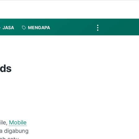
JASA
MENGAPA
nds
ile,
Mobile
iba digabung