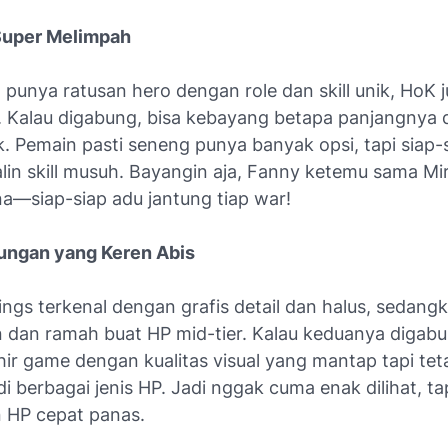
Super Melimpah
punya ratusan hero dengan role dan skill unik, HoK 
 Kalau digabung, bisa kebayang betapa panjangnya d
ck. Pemain pasti seneng punya banyak opsi, tapi siap-
alin skill musuh. Bayangin aja, Fanny ketemu sama Mi
na—siap-siap adu jantung tiap war!
ungan yang Keren Abis
ings terkenal dengan grafis detail dan halus, sedan
an dan ramah buat HP mid-tier. Kalau keduanya digabu
ir game dengan kualitas visual yang mantap tapi tet
i berbagai jenis HP. Jadi nggak cuma enak dilihat, ta
n HP cepat panas.