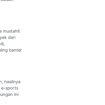
a mustahil:
ek dari
di,
ling banter
, hasilnya
, e-sports
bungan ini