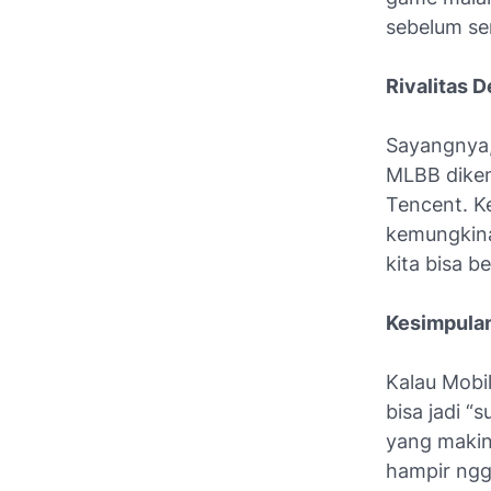
sebelum se
Rivalitas 
Sayangnya,
MLBB dikem
Tencent. K
kemungkina
kita bisa b
Kesimpula
Kalau Mobi
bisa jadi “
yang makin
hampir ngg