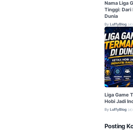
Nama Liga 
Tinggi: Dar
Dunia
By
LuffyBlog
â€
Liga Game T
Hobi Jadi In
By
LuffyBlog
â€
Posting K