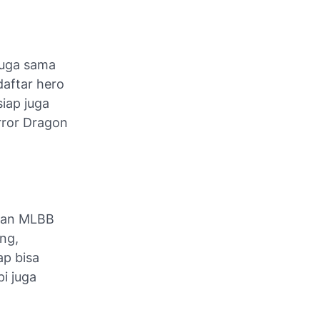
juga sama
aftar hero
siap juga
rror Dragon
gkan MLBB
ng,
ap bisa
pi juga