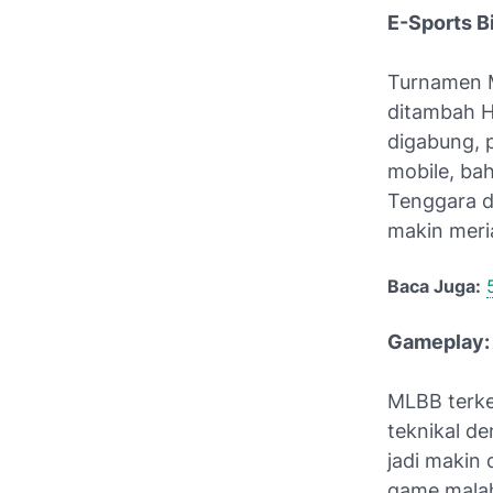
E-Sports B
Turnamen 
ditambah H
digabung, p
mobile, bah
Tenggara d
makin meri
Baca Juga:
Gameplay: 
MLBB terke
teknikal d
jadi makin 
game malah 