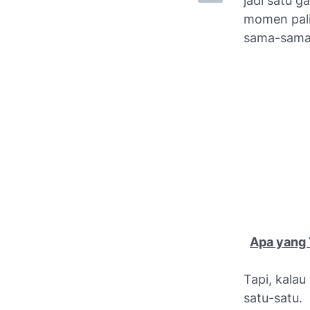
jadi satu g
momen pali
sama-sama 
Apa yang 
Tapi, kalau
satu-satu.