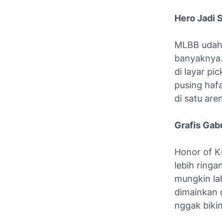
Hero Jadi 
MLBB udah 
banyaknya.
di layar pi
pusing haf
di satu are
Grafis Gab
Honor of K
lebih ring
mungkin lah
dimainkan d
nggak biki