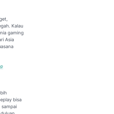
get,
gah. Kalau
unia gaming
ri Asia
uasana
ap
ebih
eplay bisa
n sampai
 duluan