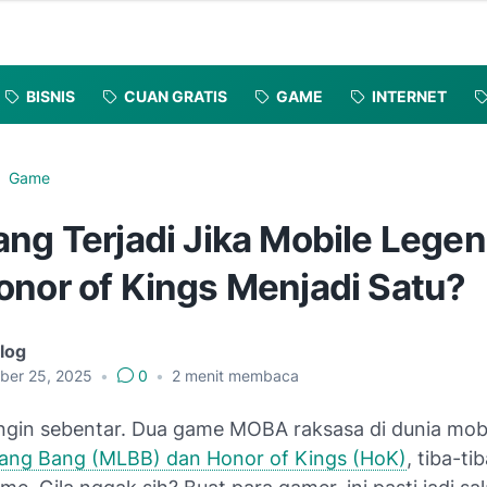
BISNIS
CUAN GRATIS
GAME
INTERNET
Game
ang Terjadi Jika Mobile Lege
onor of Kings Menjadi Satu?
log
ber 25, 2025
•
0
•
2
menit membaca
gin sebentar. Dua game MOBA raksasa di dunia mob
ang Bang (MLBB) dan Honor of Kings (HoK)
, tiba-t