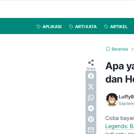
APLIKASI
ARTI KATA
ARTIKEL
Beranda
Apa y
dan H
LuffyB
Septem
Coba bayan
Legends: B