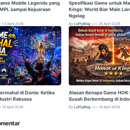
Game Mobile Legends yang
Spesifikasi Game untuk Ma
i MPL sampai Kejuaraan
Kings: World Biar Main La
Ngelag
13 April 2026
By
LuffyBlog
25 April 2026
¢
â€¢
ermahal di Dunia: Ketika
Alasan Kenapa Game HOK 
dustri Raksasa
Susah Berkembang di Indo
15 April 2026
By
LuffyBlog
16 April 2026
¢
â€¢
omentar