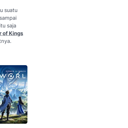
hu suatu
 sampai
tu saja
 of Kings
tnya.