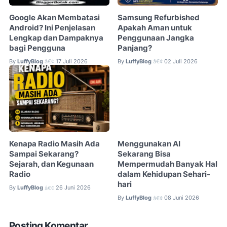
Google Akan Membatasi
Samsung Refurbished
Android? Ini Penjelasan
Apakah Aman untuk
Lengkap dan Dampaknya
Penggunaan Jangka
bagi Pengguna
Panjang?
By
LuffyBlog
17 Juli 2026
By
LuffyBlog
02 Juli 2026
â€¢
â€¢
Kenapa Radio Masih Ada
Menggunakan AI
Sampai Sekarang?
Sekarang Bisa
Sejarah, dan Kegunaan
Mempermudah Banyak Hal
Radio
dalam Kehidupan Sehari-
hari
By
LuffyBlog
26 Juni 2026
â€¢
By
LuffyBlog
08 Juni 2026
â€¢
Posting Komentar