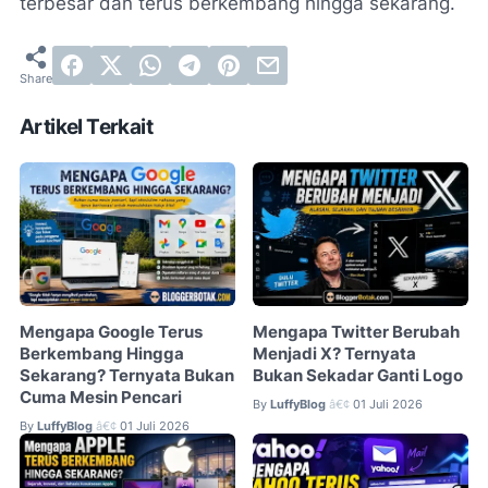
terbesar dan terus berkembang hingga sekarang.
Artikel Terkait
Mengapa Google Terus
Mengapa Twitter Berubah
Berkembang Hingga
Menjadi X? Ternyata
Sekarang? Ternyata Bukan
Bukan Sekadar Ganti Logo
Cuma Mesin Pencari
By
LuffyBlog
01 Juli 2026
â€¢
By
LuffyBlog
01 Juli 2026
â€¢