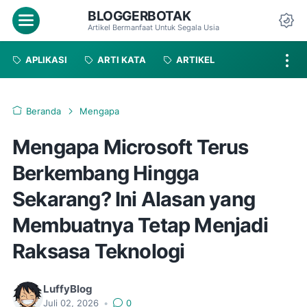
BLOGGERBOTAK
Menu
Artikel Bermanfaat Untuk Segala Usia
Da
APLIKASI
ARTI KATA
ARTIKEL
Beranda
Mengapa
Mengapa Microsoft Terus
Berkembang Hingga
Sekarang? Ini Alasan yang
Membuatnya Tetap Menjadi
Raksasa Teknologi
LuffyBlog
Juli 02, 2026
•
0